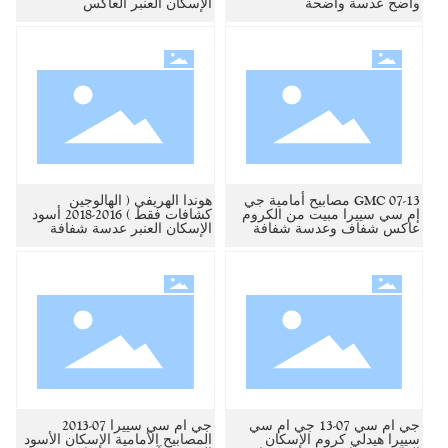
واضح عدسة واضحة
الإسكان العنبر العاكس
GMC 07-13 مصابيح أمامية جي
هوندا الهريفي ( الهالوجين
إم سي سييرا مبيت من الكروم
كشافات فقط ) 2016-2018 أسود
عاكس شفاف وعدسة شفافة
الإسكان العنبر عدسة شفافة
جي ام سي 07-13 جي ام سي
جي ام سي سييرا 07-2013
سييرا هيدلي كروم الإسكان
المصابيح الأمامية الإسكان الأسود