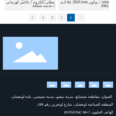
2006 / يوكون XL 2000-2006 أدى
مطلي بالكروم / عاكس كهرماني
DRL
/ عدسة شفافة
>
4
3
2
1
<
العنوان: مقاطعة تشجيانغ، مدينة نينغبو، مدينة تشيشي، بلدة لونغشان،
المنطقة الصناعية لونغشان، شارع لونغزين رقم 189.
الهاتف الخلوي: 7
+86 1970587847