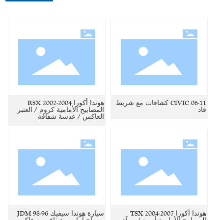
06-11 CIVIC كشافات مع شريط
هوندا أكورا RSX 2002-2004
قاد
المصابيح الأمامية كروم / العنبر
العاكس / عدسة شفافة
هوندا أكورا TSX 2004-2007
سيارة هوندا سيفيك 96-98 JDM