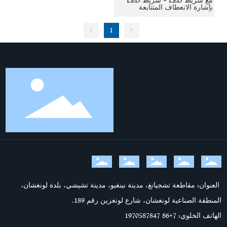
مع شريط LED + شريط LED
بإشارة الانعطاف المتتابعة
>
1
<
العنوان: مقاطعة تشجيانغ، مدينة نينغبو، مدينة تشيشي، بلدة لونغشان،
المنطقة الصناعية لونغشان، شارع لونغزين رقم 189.
الهاتف الخلوي: 7
+86 1970587847