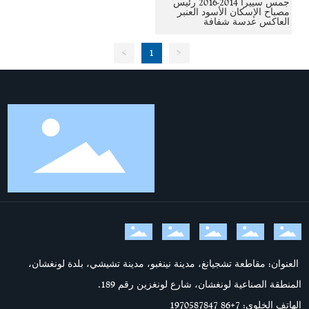
جمس سييرا 2014-2016 رئيس
مصباح الإسكان الأسود العنبر
العاكس عدسة شفافة
>
1
<
العنوان: مقاطعة تشجيانغ، مدينة نينغبو، مدينة تشيشي، بلدة لونغشان،
المنطقة الصناعية لونغشان، شارع لونغزين رقم 189.
الهاتف الخلوي: 7
+86 1970587847