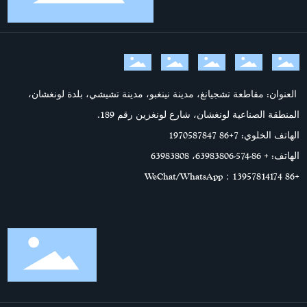
العنوان: مقاطعة تشجيانغ، مدينة نينغبو، مدينة تشيشي، بلدة لونغشان،
المنطقة الصناعية لونغشان، شارع لونغزين رقم 189.
الهاتف الخلوي: 7
+86 1970587847
الهاتف:
+ 86-574-63983806
،
63983808
：WeChat/WhatsApp
+86 13957814174