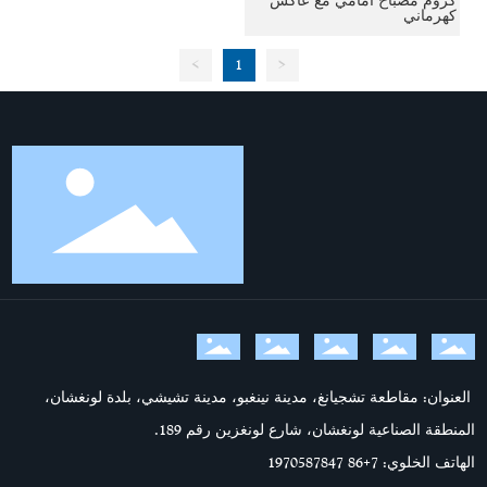
كروم مصباح أمامي مع عاكس
كهرماني
>
1
<
العنوان: مقاطعة تشجيانغ، مدينة نينغبو، مدينة تشيشي، بلدة لونغشان،
المنطقة الصناعية لونغشان، شارع لونغزين رقم 189.
الهاتف الخلوي: 7
+86 1970587847