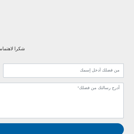
شكرا لاهتمامكم بـ Grand Union ، إذا كان لديك أي تعليقات أو اقتر