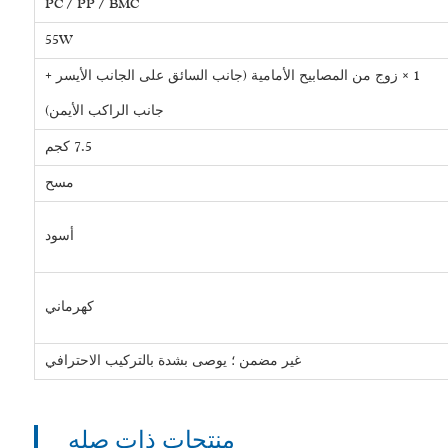
PC / PP / BMC
55W
1 × زوج من المصابيح الأمامية (جانب السائق على الجانب الأيسر +
جانب الراكب الأيمن)
7.5 كجم
مسح
أسود
كهرماني
غير مضمن ؛ يوصى بشدة بالتركيب الاحترافي
منتجات ذات صله