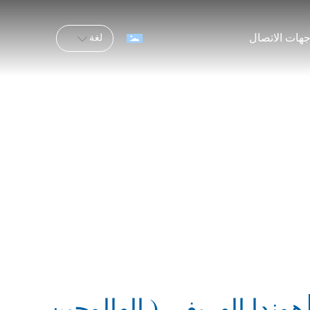
هات الاتصال
لغة
هوندا الهريفي ( الهالوجين