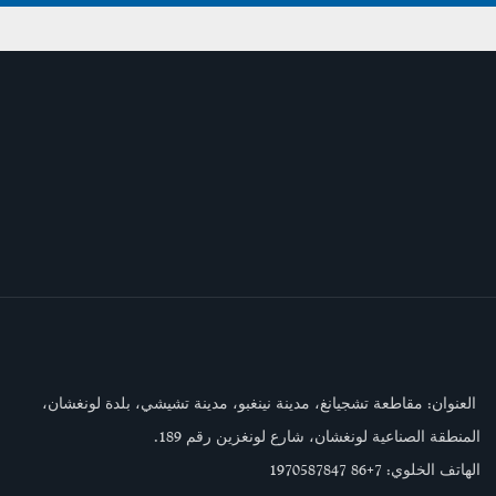
العنوان: مقاطعة تشجيانغ، مدينة نينغبو، مدينة تشيشي، بلدة لونغشان،
المنطقة الصناعية لونغشان، شارع لونغزين رقم 189.
الهاتف الخلوي: 7
+86 1970587847