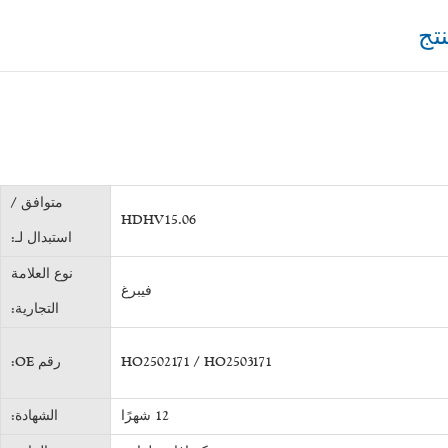
تج
متوافق /
HDHV15.06
استبدال لـ:
نوع العلامة
فيبرغ
التجارية:
HO2502171 / HO2503171
رقم OE:
12 شهرًا
الشهادة: