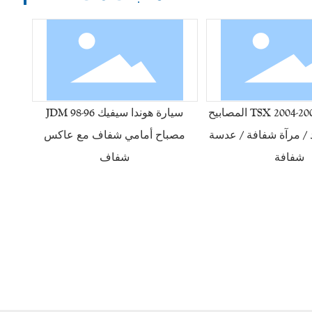
هوندا أكورا TSX 2004-2007 المصابيح
سيارة هوندا سيفيك 96-98 JDM
د / مرآة شفافة / عدسة
مصباح أمامي شفاف مع عاكس
شفافة
شفاف