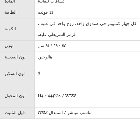
كشافات تلقائية
المادة:
12 فولت
الطاقة:
كل جهاز كمبيوتر في صندوق واحد. زوج واحد في علبة ،
الكمية:
الرمز الشريطي عليه.
80 * 53 * 31 سم
الوزن:
هالوجين
لون العدسة:
لا
لون السكن:
H4 / 444NA / W5W
لون المحول:
تناسب مباشر / استبدال OEM
دليل التثبيت: