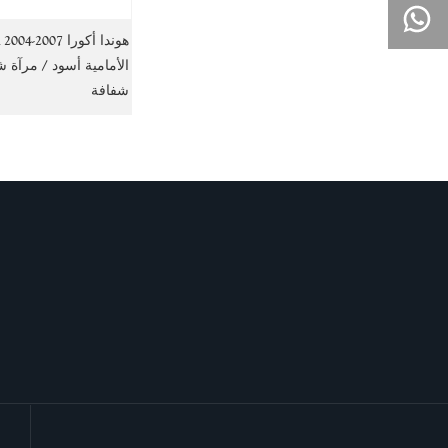
8613957814174
الأمامية أسود / مرآة 
شفافة