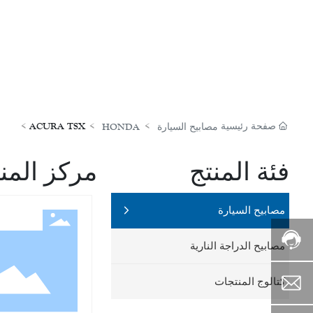
صفحة رئيسية
ACURA TSX
مصابيح السيارة
HONDA
فئة المنتج
مركز المن
مصابيح السيارة
الخط
مصابيح الدراجة النارية
المواعد:
الساخن:
8:00
+86-
13957814174
-
24:00
كتالوج المنتجات
738006920@qq.com