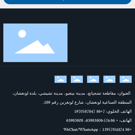
العنوان: مقاطعة تشجيانغ، مدينة نينغبو، مدينة تشيشي، بلدة لونغشان،
المنطقة الصناعية لونغشان، شارع لونغزين رقم 189.
الهاتف الخلوي: 7
+86 1970587847
الهاتف:
+ 86-574-63983806
،
63983808
：WeChat/WhatsApp
+86 13957814174