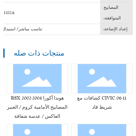
المصابيح
/ 1157A
المتوافقة:
إعداد الإضاءة:
تناسب مباشر/ استبدال OEM
منتجات ذات صله
06-11 CIVIC كشافات مع
هوندا أكورا RSX 2002-2004
شريط قاد
المصابيح الأمامية كروم / العنبر
العاكس / عدسة شفافة