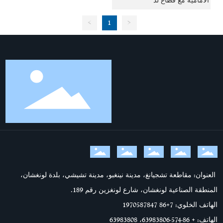
الأمامية مع قطاع لد
>
1
<
العنوان: مقاطعة تشجيانغ، مدينة نينغبو، مدينة تشيشي، بلدة لونغشان،
المنطقة الصناعية لونغشان، شارع لونغزين رقم 189.
الهاتف الخلوي: 7
+86 1970587847
الهاتف:
+ 86-574-63983806
،
63983808