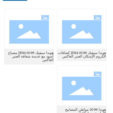
هوندا سيفيك 99-00 JDM كشافات
هوندا سيفيك 99-00 JDM مصباح
الكروم الإسكان العنبر العاكس
أسود مع عدسة شفافة العنبر
العاكس
هوندا 99-00 مواطن المصابيح