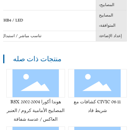
المصابيح:
المصابيح
/ HB4 / LED
المتوافقة:
إعداد الإضاءة:
تناسب مباشر / استبدال OEM
منتجات ذات صله
06-11 CIVIC كشافات مع
هوندا أكورا RSX 2002-2004
شريط قاد
المصابيح الأمامية كروم / العنبر
العاكس / عدسة شفافة