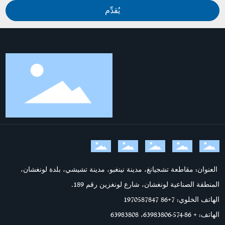
يُقدِّم
العنوان: مقاطعة تشجيانغ، مدينة نينغبو، مدينة تشيشي، بلدة لونغشان،
المنطقة الصناعية لونغشان، شارع لونغزين رقم 189.
الهاتف الخلوي: 7
+86 1970587847
الهاتف:
+ 86-574-63983806
،
63983808