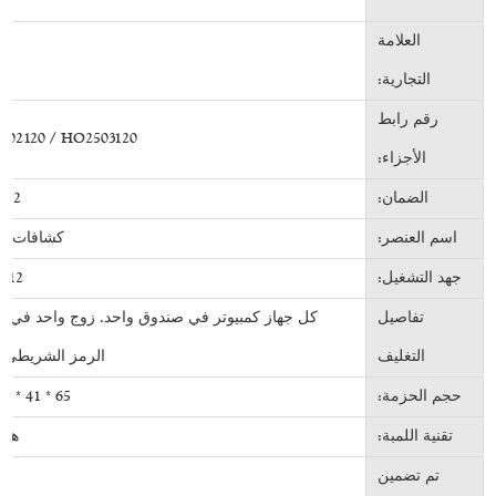
العلامة
ف
التجارية:
رقم رابط
02120 / HO2503120
الأجزاء:
الضمان:
12 شهرًا
اسم العنصر:
كشافات تلق
جهد التشغيل:
12 فولت
تفاصيل
كل جهاز كمبيوتر في صندوق واحد. زوج واحد في عل
التغليف
الرمز الشريطي ع
حجم الحزمة:
65 * 41 * 32 سم
تقنية اللمبة:
هال
تم تضمين