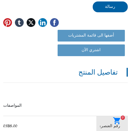
رسالة
أضفها الى قائمة المشتريات
اشتري الآن
تفاصيل المنتج
المواصفات
0
رقم العنصر:
C03BS.00