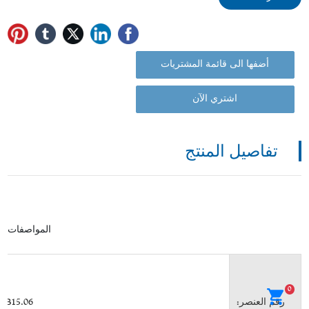
أضفها الى قائمة المشتريات
اشتري الآن
تفاصيل المنتج
المواصفات
0
رقم العنصر:
SB15.06