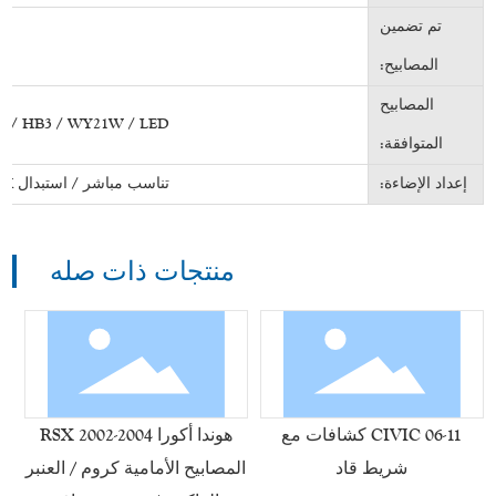
تم تضمين
المصابيح:
المصابيح
1 / HB3 / WY21W / LED
المتوافقة:
إعداد الإضاءة:
تناسب مباشر / استبدال OEM
منتجات ذات صله
06-11 CIVIC كشافات مع
هوندا أكورا RSX 2002-2004
شريط قاد
المصابيح الأمامية كروم / العنبر