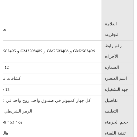
العلامة
erg
التجارية:
رقم رابط
GM2502406 و GM2503406 و GM2503405 و GM2502405
الأجزاء:
الضمان:
12 شهرًا
اسم العنصر:
كشافات تلقا
جهد التشغيل:
12 فولت
تفاصيل
كل جهاز كمبيوتر في صندوق واحد. زوج واحد في علبة
التغليف
الرمز الشريطي علي
حجم الحزمة:
62 * 53 * 58 سم
تقنية اللمبة:
هالوج