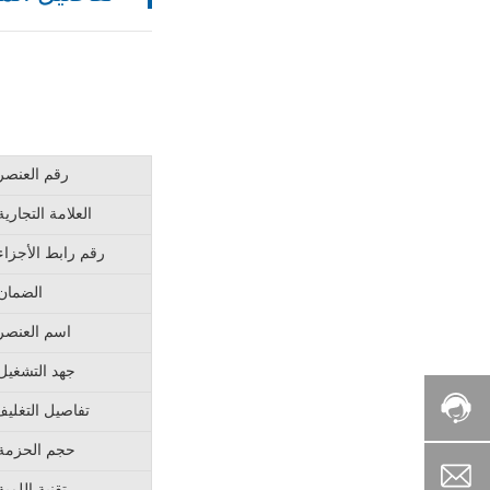
رقم العنصر
العلامة التجارية
رقم رابط الأجزاء
الضمان
اسم العنصر
جهد التشغيل
الخط
تفاصيل التغلي
المواعد:
الساخن:
8:00
+86-
13957814174
-
حجم الحزمة
24:00
738006920@qq.com
تقنية اللمبة