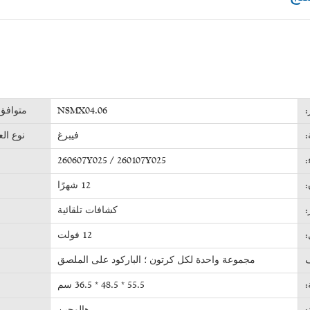
:
NSMX04.06
متوافق 
:
فيبرغ
نوع الع
:
260607Y025 / 260107Y025
:
12 شهرًا
:
كشافات تلقائية
:
12 فولت
ف
مجموعة واحدة لكل كرتون ؛ الباركود على الملصق
:
55.5 * 48.5 * 36.5 سم
:
هالوجين