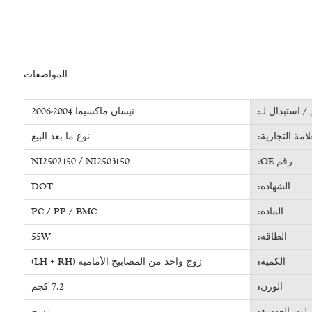
المواصفات
/ استبدال لـ:
نيسان ماكسيما 2004-2006
لامة التجارية:
نوع ما بعد البيع
رقم OE:
NI2502150 / NI2503150
الشهادة:
DOT
المادة:
PC / PP / BMC
الطاقة:
55W
الكمية:
زوج واحد من المصابيح الأمامية (LH + RH)
الوزن:
7.2 كجم
لون العدسة:
مسح