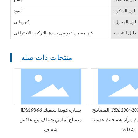
لون السكن:
أسود
لون المحول:
كهرماني
دليل التثبيت:
غير مضمن ؛ يوصى بشدة بالتركيب الاحترافي
منتجات ذات صله
هوندا أكورا TSX 2004-2007 المصابيح
سيارة هوندا سيفيك 96-98 JDM
د / مرآة شفافة / عدسة
مصباح أمامي شفاف مع عاكس
شفافة
شفاف