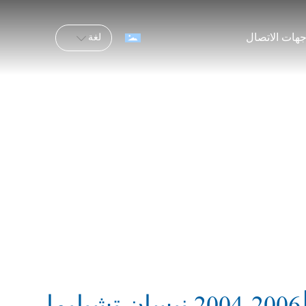
هات الاتصال
لغة
2004-2006 نيسان تشيليما