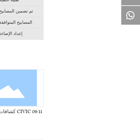
تم تضمين المصابيح
8613957814174
المصابيح المتوافقة
إعداد الإضاءة
06-11 CIVIC كشافات مع شريط قاد