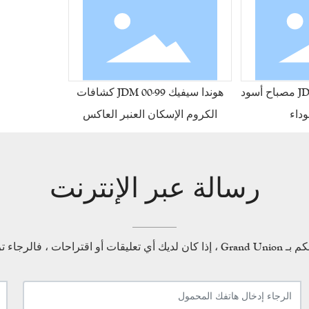
هوندا سيفيك 96-98 JDM مصباح أسود
هوندا سيفيك 99-00 JDM كشافات
داء
الكروم الإسكان العنبر العاكس
رسالة عبر الإنترنت
احات ، فالرجاء ترك لنا رسالة